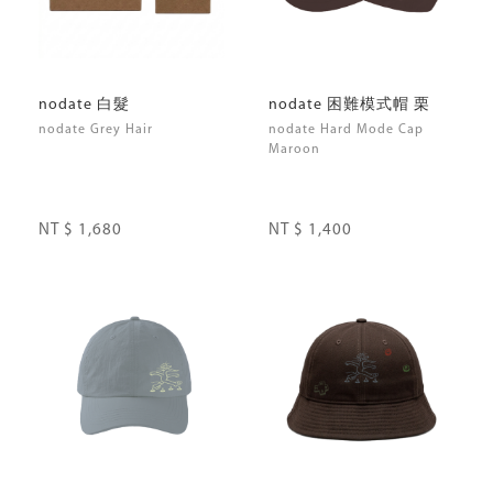
nodate 白髮
nodate 困難模式帽 栗
nodate Grey Hair
nodate Hard Mode Cap
Maroon
NT $ 1,680
NT $ 1,400