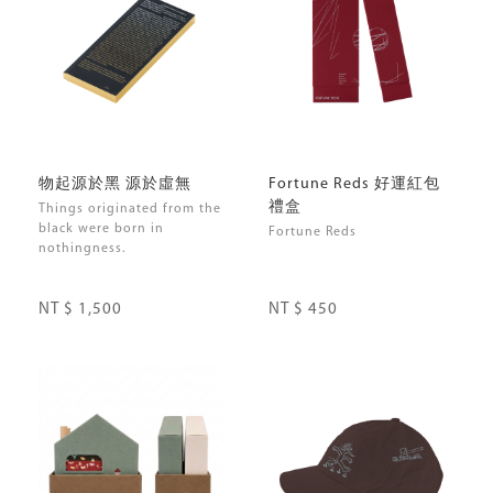
物起源於黑 源於虛無
Fortune Reds 好運紅包
禮盒
Things originated from the
black were born in
Fortune Reds
nothingness.
NT $ 1,500
NT $ 450