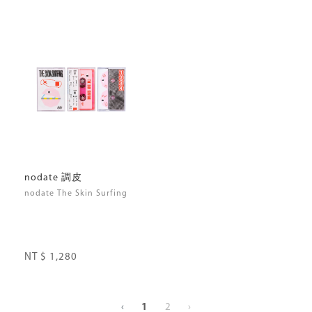
nodate 調皮
nodate The Skin Surfing
NT $ 1,280
‹
1
2
›