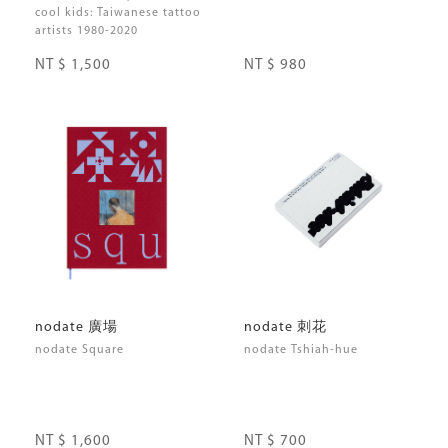
cool kids: Taiwanese tattoo
artists 1980-2020
NT $ 1,500
NT $ 980
nodate 廣場
nodate 刺花
nodate Square
nodate Tshiah-hue
NT $ 1,600
NT $ 700