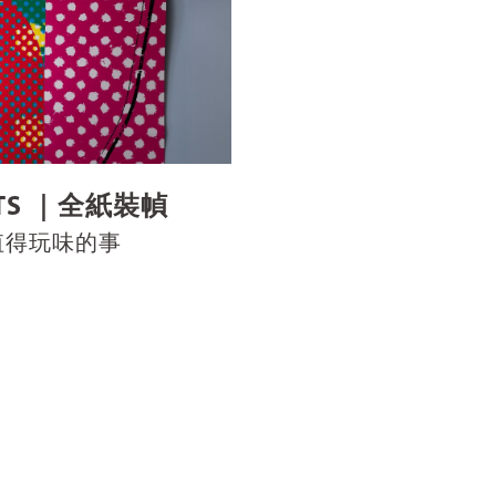
OTS ｜全紙裝幀
值得玩味的事