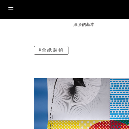
紙張的基本
#全紙裝幀