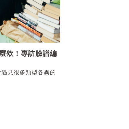
麼欸！專訪臉譜編
會遇見很多類型各異的