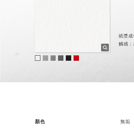
紙漿成
觸感；
顏色
無垢