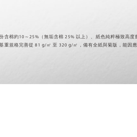
份含棉約10～25%（無垢含棉 25% 以上）、紙色純粹極致
基重規格完善從 81 g/㎡ 至 320 g/㎡，備有全紙與菊版，能