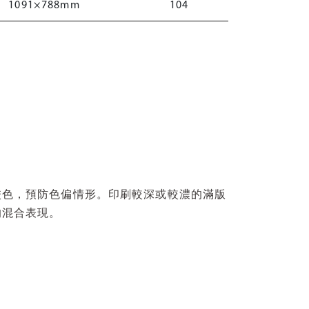
1091×788mm
104
校色，預防色偏情形。印刷較深或較濃的滿版
的混合表現。