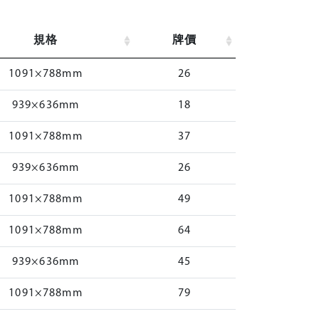
規格
牌價
1091×788mm
26
939×636mm
18
1091×788mm
37
939×636mm
26
1091×788mm
49
1091×788mm
64
939×636mm
45
1091×788mm
79