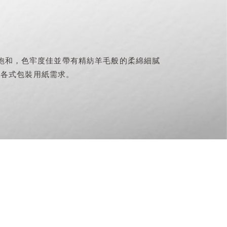
高度飽和，色牢度佳並帶有精紡羊毛般的柔綿細膩
因應各式包裝用紙需求。