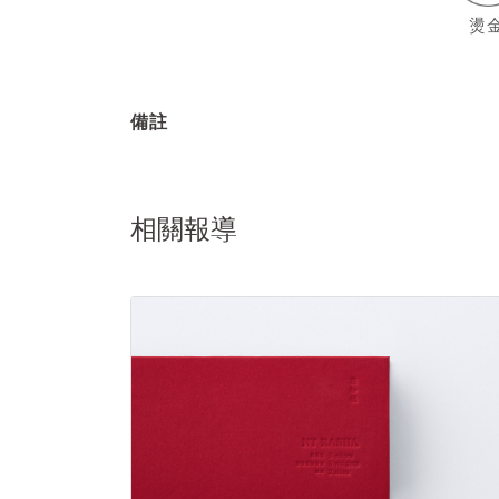
燙
備註
相關報導