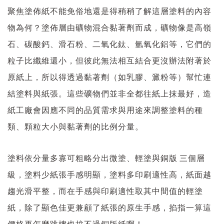
聚焦塗佈紙不能免俗地還是得稍稍了解這層塗料的內容
物為何？塗佈層由礦物混合黏著劑而成，礦物像是高嶺
石、碳酸鈣、滑石粉、二氧化鈦、氫氧化鋁等，它們的
粒子比纖維還小，但彼此無法相互結合更沒辦法附著於
原紙上，所以得透過黏著劑（如乳膠、澱粉等）幫忙連
結塗料與紙張。這些礦物們並非全都往紙上抹最好，造
紙工廠會因應不同的品質需求與用途來調整塗料的種
類、顆粒大小與黏著劑的比例分量。
塗料依分量多寡可粗略分出微塗、輕塗與銅版 三個層
級，塗料少紙張手感明顯，塗料多印刷適性高，紙面越
趨光滑平整，而在手感與印刷適性取其中間值的輕塗
紙，除了顯色佳更兼顧了紙張的原生手感，掐指一算這