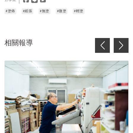
#塗佈
#紙張
#無塗
#微塗
#輕塗
相關報導
<
>