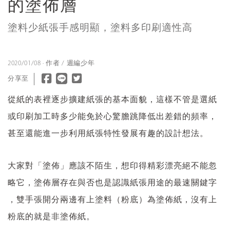
的塗佈層
塗料少紙張手感明顯，塗料多印刷適性高
2020/01/08 · 作者 / 週編少年
分享至
從紙的表裡逐步擴建紙張的基本面貌，這樣不管是選紙
或印刷加工時多少能免於心驚膽跳降低出差錯的頻率，
甚至還能進一步利用紙張特性發展有趣的設計想法。
大家對「塗佈」應該不陌生，想印得精彩漂亮絕不能忽
略它，塗佈層存在與否也是認識紙張用途的最速關鍵字
，雙手張開分兩邊有上塗料（粉底）為塗佈紙，沒有上
粉底的就是非塗佈紙。