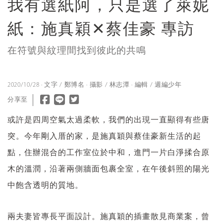
我有選紙阿，只是選了萊妮
紙：施真穎✕蔡佳豪 專訪
在符號與紋理間找到彼此的共鳴
2020/10/28 · 文字 / 鄭博名 · 攝影 / 林志潭 · 編輯 / 週編少年
分享至
或許是四周空氣太過柔軟，我們的出現一直顯得有些唐
突。今年剛入厝的家，是施真穎與蔡佳豪新生活的起
點，住辦混合的工作室位於中和，進門一片白淨揉合原
木的溫潤，沿著兩側牆面包裹全室，在午後斜照的陽光
中飽含透明的質地。
兩夫妻皆專長平面設計。施真穎的插畫散見商業案，曾