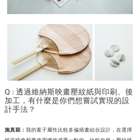
Q : 透過維納斯映畫壓紋紙與印刷、後
加工，有什麼是你們想嘗試實現的設
計手法？
施真穎：
我的案子屬性比較多偏插畫結合設計，在選擇