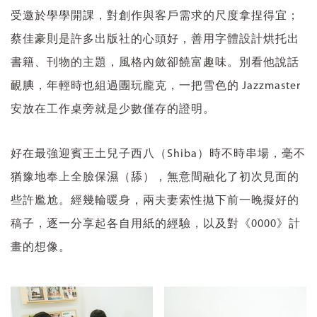
受邀於學學開課，對創作與客戶需求的尺度拿捏得宜；
蔡佳豪則是許多出版社的心頭好，善用字體設計烘托出
書籍、刊物的主題，風格內斂卻饒富趣味。別看他說話
靦腆，年輕時也組過團玩龐克，一把雪色的 Jazzmaster
安放在工作桌旁就是少數僅存的證明。
好在最強迎賓王土兒子西八（Shiba）時不時串場，毫不
猶豫地奉上全臉保濕（舔），無意間融化了初次見面的
些許尷尬。經幾輪暖身，兩夫妻索性拋下前一晚擬好的
稿子，逐一分享起各自用紙的經驗，以及對《0000》計
畫的想像。