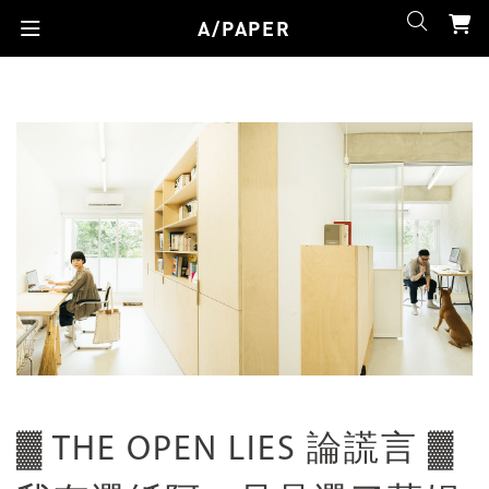
A/PAPER
▓ THE OPEN LIES 論謊言 ▓