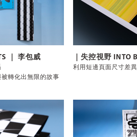
OTS ｜ 李包威
｜失控視野 INTO B
出
利用短邊頁面尺寸差
與被轉化出無限的故事