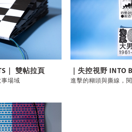
OTS｜ 雙帖拉頁
｜失控視野 INTO B
故事場域
進擊的糊頭與撕線，