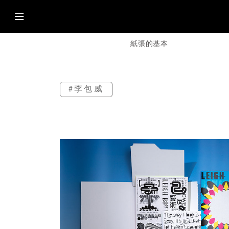
紙張的基本
#李包威